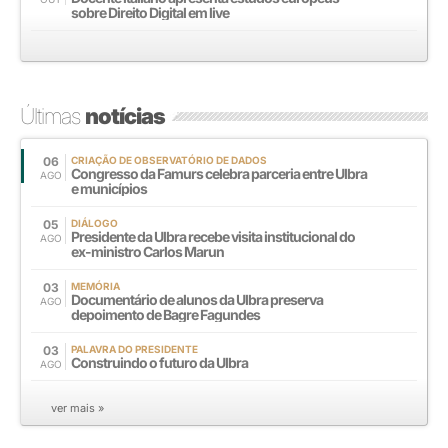
sobre Direito Digital em live
Últimas
notícias
06
CRIAÇÃO DE OBSERVATÓRIO DE DADOS
Congresso da Famurs celebra parceria entre Ulbra
AGO
e municípios
05
DIÁLOGO
Presidente da Ulbra recebe visita institucional do
AGO
ex-ministro Carlos Marun
03
MEMÓRIA
Documentário de alunos da Ulbra preserva
AGO
depoimento de Bagre Fagundes
03
PALAVRA DO PRESIDENTE
Construindo o futuro da Ulbra
AGO
ver mais »