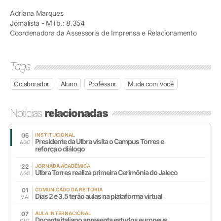
Adriana Marques
Jornalista - MTb.: 8.354
Coordenadora da Assessoria de Imprensa e Relacionamento
Tags
Colaborador
Aluno
Professor
Muda com Você
Notícias
relacionadas
05
INSTITUCIONAL
Presidente da Ulbra visita o Campus Torres e
AGO
reforça o diálogo
22
JORNADA ACADÊMICA
Ulbra Torres realiza primeira Cerimônia do Jaleco
AGO
01
COMUNICADO DA REITORIA
Dias 2 e 3.5 terão aulas na plataforma virtual
MAI
07
AULA INTERNACIONAL
Docente italiano apresenta estudos europeus
OUT