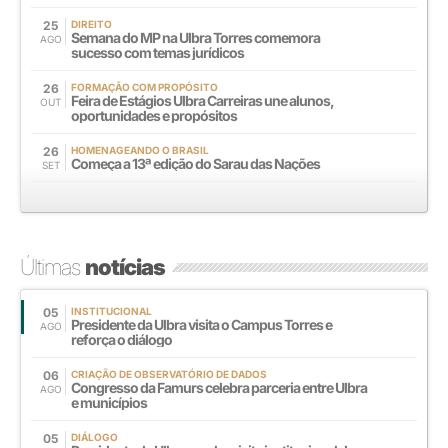
25
DIREITO
Semana do MP na Ulbra Torres comemora
AGO
sucesso com temas jurídicos
26
FORMAÇÃO COM PROPÓSITO
Feira de Estágios Ulbra Carreiras une alunos,
OUT
oportunidades e propósitos
26
HOMENAGEANDO O BRASIL
Começa a 13ª edição do Sarau das Nações
SET
Últimas
notícias
05
INSTITUCIONAL
Presidente da Ulbra visita o Campus Torres e
AGO
reforça o diálogo
06
CRIAÇÃO DE OBSERVATÓRIO DE DADOS
Congresso da Famurs celebra parceria entre Ulbra
AGO
e municípios
05
DIÁLOGO