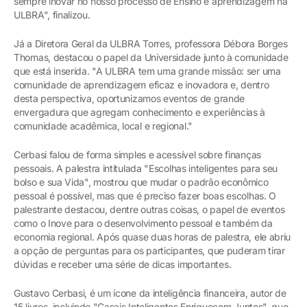
sempre inovar no nosso processo de Ensino e aprendizagem na
ULBRA", finalizou.
Já a Diretora Geral da ULBRA Torres, professora Débora Borges
Thomas, destacou o papel da Universidade junto à comunidade
que está inserida. "A ULBRA tem uma grande missão: ser uma
comunidade de aprendizagem eficaz e inovadora e, dentro
desta perspectiva, oportunizamos eventos de grande
envergadura que agregam conhecimento e experiências à
comunidade acadêmica, local e regional."
Cerbasi falou de forma simples e acessível sobre finanças
pessoais. A palestra intitulada "Escolhas inteligentes para seu
bolso e sua Vida", mostrou que mudar o padrão econômico
pessoal é possível, mas que é preciso fazer boas escolhas. O
palestrante destacou, dentre outras coisas, o papel de eventos
como o Inove para o desenvolvimento pessoal e também da
economia regional. Após quase duas horas de palestra, ele abriu
a opção de perguntas para os participantes, que puderam tirar
dúvidas e receber uma série de dicas importantes.
Gustavo Cerbasi, é um ícone da inteligência financeira, autor de
15 livros, incluindo "Casais Inteligentes Enriquecem Juntos", que