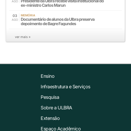
Presidente da Ulbra recebe visita institucional do
AGO
ex-ministro Carlos Marun
03
MEMÓRIA
Documentário de alunos da Ulbra preserva
AGO
depoimento de Bagre Fagundes
ver mais »
Ensino
Infraestrutura e Serviços
Pesquisa
Sobre a ULBRA
Extensão
Espaço Acadêmico