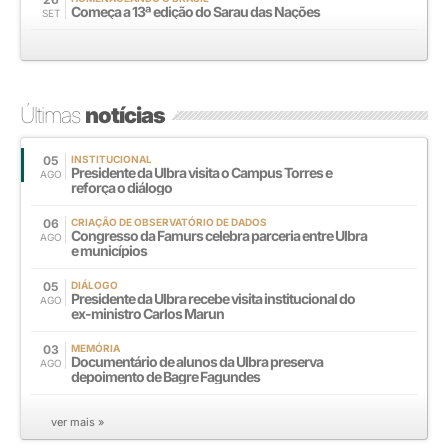
Começa a 13ª edição do Sarau das Nações
SET
Últimas
notícias
05
INSTITUCIONAL
Presidente da Ulbra visita o Campus Torres e
AGO
reforça o diálogo
06
CRIAÇÃO DE OBSERVATÓRIO DE DADOS
Congresso da Famurs celebra parceria entre Ulbra
AGO
e municípios
05
DIÁLOGO
Presidente da Ulbra recebe visita institucional do
AGO
ex-ministro Carlos Marun
03
MEMÓRIA
Documentário de alunos da Ulbra preserva
AGO
depoimento de Bagre Fagundes
ver mais »