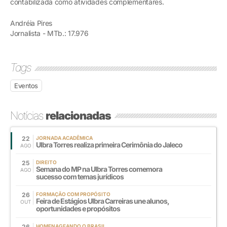
contabilizada como atividades complementares.
Andréia Pires
Jornalista - MTb.: 17.976
Tags
Eventos
Notícias
relacionadas
22
JORNADA ACADÊMICA
Ulbra Torres realiza primeira Cerimônia do Jaleco
AGO
25
DIREITO
Semana do MP na Ulbra Torres comemora
AGO
sucesso com temas jurídicos
26
FORMAÇÃO COM PROPÓSITO
Feira de Estágios Ulbra Carreiras une alunos,
OUT
oportunidades e propósitos
26
HOMENAGEANDO O BRASIL