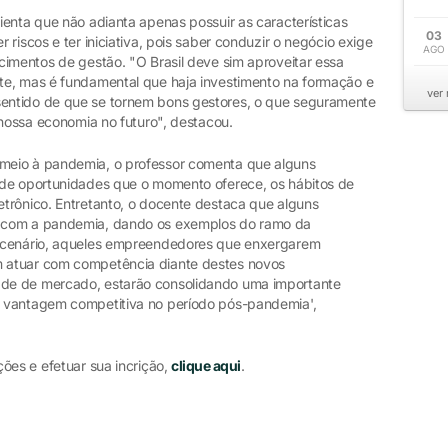
enta que não adianta apenas possuir as características
03
riscos e ter iniciativa, pois saber conduzir o negócio exige
AGO
cimentos de gestão. "O Brasil deve sim aproveitar essa
te, mas é fundamental que haja investimento na formação e
ver
entido de que se tornem bons gestores, o que seguramente
 nossa economia no futuro", destacou.
meio à pandemia, o professor comenta que alguns
 de oportunidades que o momento oferece, os hábitos de
trônico. Entretanto, o docente destaca que alguns
 com a pandemia, dando os exemplos do ramo da
e cenário, aqueles empreendedores que enxergarem
 atuar com competência diante destes novos
de de mercado, estarão consolidando uma importante
 vantagem competitiva no período pós-pandemia',
ões e efetuar sua incrição,
clique aqui
.
s