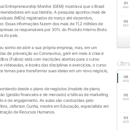
01
al Entrepreneurship Monitor (GEM) mostrava que o Brasil
MAI
eendedores em sua história. A pesquisa apontou mais de
viduais (MEIs) registrados de março até dezembro,
05
. Essas informações fazem dos mais de 11,2 milhões de
DEZ
resas os responsáveis por 30% do Produto Interno Bruto
s do país.
seu sonho de abrir a sua própria empresa, mas, em um
s de prevenção ao Coronavírus, gerir em meio à crise é
lbra (Fulbra) está com inscrições abertas para o curso
Últi
 videoaulas, e-books das disciplinas e exercícios, o curso
sos temas para transformar suas ideias em um novo negócio,
06
AGO
abordando desde o plano de negócios (modelo de plano,
ão (gestão financeira e de mercado) e táticas de marketing
05
AGO
do e de engajamento. As aulas são conduzidas pelo
lbra, Jeferson Cunha, mestre em Educação, especialista em
stração de Recursos Humanos.
03
AGO