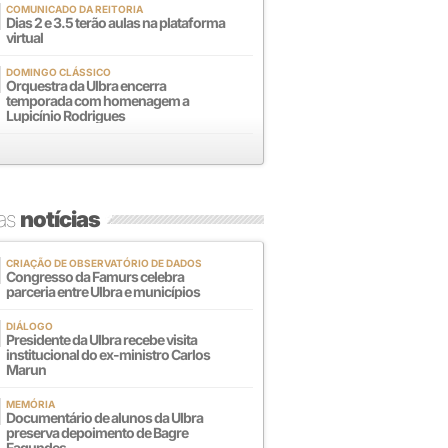
COMUNICADO DA REITORIA
Dias 2 e 3.5 terão aulas na plataforma
virtual
DOMINGO CLÁSSICO
Orquestra da Ulbra encerra
temporada com homenagem a
Lupicínio Rodrigues
mas
notícias
CRIAÇÃO DE OBSERVATÓRIO DE DADOS
Congresso da Famurs celebra
parceria entre Ulbra e municípios
DIÁLOGO
Presidente da Ulbra recebe visita
institucional do ex-ministro Carlos
Marun
MEMÓRIA
Documentário de alunos da Ulbra
preserva depoimento de Bagre
Fagundes