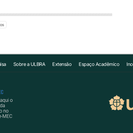
ios
isa
Sobre a ULBRA
Extensão
Espaço Acadêmico
In