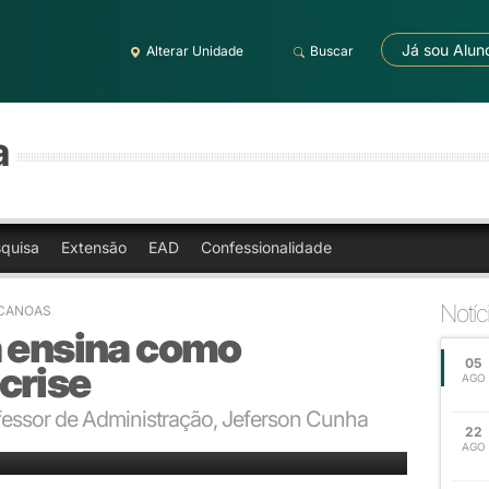
Já sou Alun
Alterar Unidade
Buscar
a
quisa
Extensão
EAD
Confessionalidade
Notíc
 CANOAS
a ensina como
05
crise
AGO
fessor de Administração, Jeferson Cunha
22
AGO