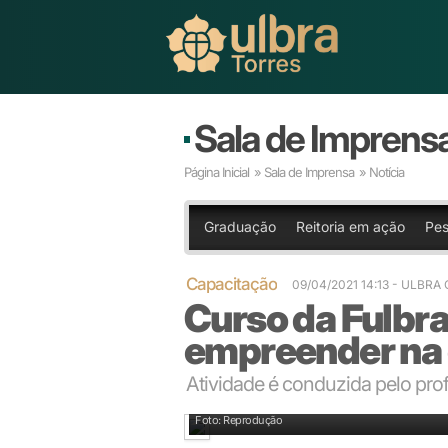
Sala de Imprens
Página Inicial
»
Sala de Imprensa
» Notícia
Graduação
Reitoria em ação
Pes
Capacitação
09/04/2021 14:13
- ULBRA
Curso da Fulbr
empreender na 
Atividade é conduzida pelo pro
Curso é realizado 100% online
Foto: Reprodução