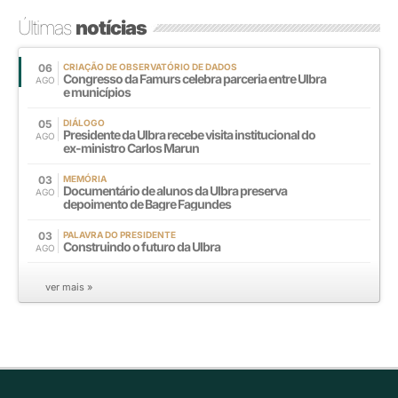
Últimas
notícias
06
CRIAÇÃO DE OBSERVATÓRIO DE DADOS
Congresso da Famurs celebra parceria entre Ulbra
AGO
e municípios
05
DIÁLOGO
Presidente da Ulbra recebe visita institucional do
AGO
ex-ministro Carlos Marun
03
MEMÓRIA
Documentário de alunos da Ulbra preserva
AGO
depoimento de Bagre Fagundes
03
PALAVRA DO PRESIDENTE
Construindo o futuro da Ulbra
AGO
ver mais »