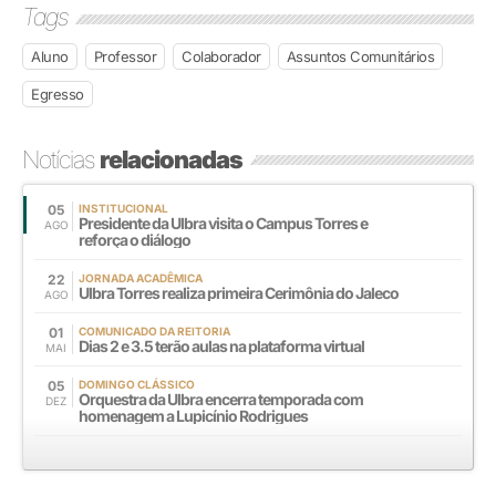
Tags
Aluno
Professor
Colaborador
Assuntos Comunitários
Egresso
Notícias
relacionadas
05
INSTITUCIONAL
Presidente da Ulbra visita o Campus Torres e
AGO
reforça o diálogo
22
JORNADA ACADÊMICA
Ulbra Torres realiza primeira Cerimônia do Jaleco
AGO
01
COMUNICADO DA REITORIA
Dias 2 e 3.5 terão aulas na plataforma virtual
MAI
05
DOMINGO CLÁSSICO
Orquestra da Ulbra encerra temporada com
DEZ
homenagem a Lupicínio Rodrigues