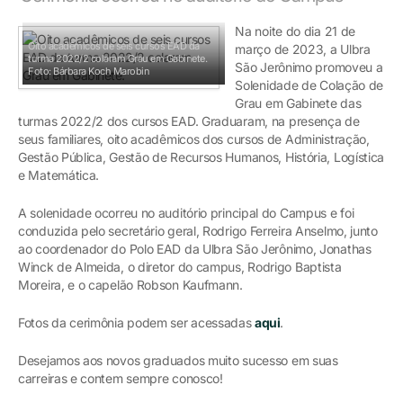
Na noite do dia 21 de
Oito acadêmicos de seis cursos EAD da
março de 2023, a Ulbra
turma 2022/2 colaram Grau em Gabinete.
São Jerônimo promoveu a
Foto: Bárbara Koch Marobin
Solenidade de Colação de
Grau em Gabinete das
turmas 2022/2 dos cursos EAD. Graduaram, na presença de
seus familiares, oito acadêmicos dos cursos de Administração,
Gestão Pública, Gestão de Recursos Humanos, História, Logística
e Matemática.
A solenidade ocorreu no auditório principal do Campus e foi
conduzida pelo secretário geral, Rodrigo Ferreira Anselmo, junto
ao coordenador do Polo EAD da Ulbra São Jerônimo, Jonathas
Winck de Almeida, o diretor do campus, Rodrigo Baptista
Moreira, e o capelão Robson Kaufmann.
Fotos da cerimônia podem ser acessadas
aqui
.
Desejamos aos novos graduados muito sucesso em suas
carreiras e contem sempre conosco!