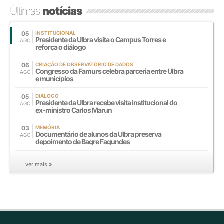
Últimas
notícias
05
INSTITUCIONAL
Presidente da Ulbra visita o Campus Torres e
AGO
reforça o diálogo
06
CRIAÇÃO DE OBSERVATÓRIO DE DADOS
Congresso da Famurs celebra parceria entre Ulbra
AGO
e municípios
05
DIÁLOGO
Presidente da Ulbra recebe visita institucional do
AGO
ex-ministro Carlos Marun
03
MEMÓRIA
Documentário de alunos da Ulbra preserva
AGO
depoimento de Bagre Fagundes
ver mais »