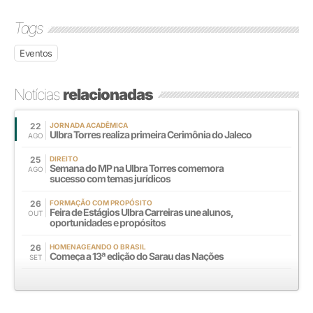
Tags
Eventos
Notícias
relacionadas
22
JORNADA ACADÊMICA
Ulbra Torres realiza primeira Cerimônia do Jaleco
AGO
25
DIREITO
Semana do MP na Ulbra Torres comemora
AGO
sucesso com temas jurídicos
26
FORMAÇÃO COM PROPÓSITO
Feira de Estágios Ulbra Carreiras une alunos,
OUT
oportunidades e propósitos
26
HOMENAGEANDO O BRASIL
Começa a 13ª edição do Sarau das Nações
SET