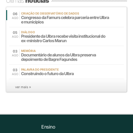
Últimas
notícias
06
CRIAÇÃO DE OBSERVATÓRIO DE DADOS
Congresso da Famurs celebra parceria entre Ulbra
AGO
e municípios
05
DIÁLOGO
Presidente da Ulbra recebe visita institucional do
AGO
ex-ministro Carlos Marun
03
MEMÓRIA
Documentário de alunos da Ulbra preserva
AGO
depoimento de Bagre Fagundes
03
PALAVRA DO PRESIDENTE
Construindo o futuro da Ulbra
AGO
ver mais »
Ensino