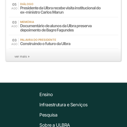
05
DIÁLOGO
Presidente da Ulbra recebe visita institucional do
AGO
ex-ministro Carlos Marun
03
MEMÓRIA
Documentário de alunos da Ulbra preserva
AGO
depoimento de Bagre Fagundes
03
PALAVRA DO PRESIDENTE
Construindo o futuro da Ulbra
AGO
ver mais »
Ensino
Infraestrutura e Serviços
Pesquisa
Sobre a ULBRA