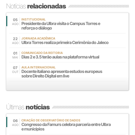
Notícias
relacionadas
05
INSTITUCIONAL
Presidente da Ulbra visita o Campus Torres e
AGO
reforça o diálogo
22
JORNADA ACADÊMICA
Ulbra Torres realiza primeira Cerimônia do Jaleco
AGO
01
COMUNICADO DA REITORIA
Dias 2 e 3.5 terão aulas na plataforma virtual
MAI
07
AULA INTERNACIONAL
Docente italiano apresenta estudos europeus
OUT
sobre Direito Digital em live
Últimas
notícias
06
CRIAÇÃO DE OBSERVATÓRIO DE DADOS
Congresso da Famurs celebra parceria entre Ulbra
AGO
e municípios