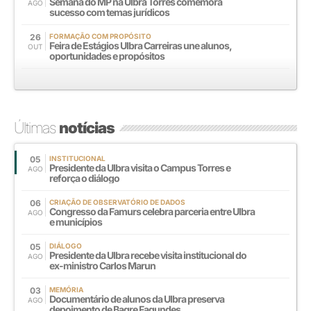
Semana do MP na Ulbra Torres comemora
AGO
sucesso com temas jurídicos
26
FORMAÇÃO COM PROPÓSITO
Feira de Estágios Ulbra Carreiras une alunos,
OUT
oportunidades e propósitos
Últimas
notícias
05
INSTITUCIONAL
Presidente da Ulbra visita o Campus Torres e
AGO
reforça o diálogo
06
CRIAÇÃO DE OBSERVATÓRIO DE DADOS
Congresso da Famurs celebra parceria entre Ulbra
AGO
e municípios
05
DIÁLOGO
Presidente da Ulbra recebe visita institucional do
AGO
ex-ministro Carlos Marun
03
MEMÓRIA
Documentário de alunos da Ulbra preserva
AGO
depoimento de Bagre Fagundes