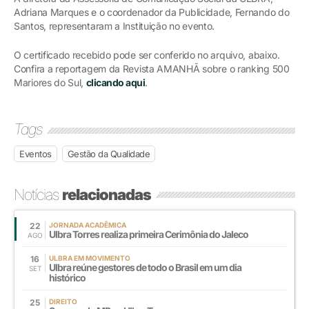
Adriana Marques e o coordenador da Publicidade, Fernando do
Santos, representaram a Instituição no evento.
O certificado recebido pode ser conferido no arquivo, abaixo.
Confira a reportagem da Revista AMANHÃ sobre o ranking 500
Mariores do Sul,
clicando aqui
.
Tags
Eventos
Gestão da Qualidade
Notícias
relacionadas
22
JORNADA ACADÊMICA
Ulbra Torres realiza primeira Cerimônia do Jaleco
AGO
16
ULBRA EM MOVIMENTO
Ulbra reúne gestores de todo o Brasil em um dia
SET
histórico
25
DIREITO