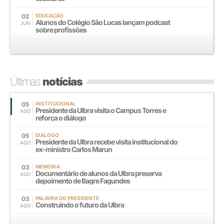
02
EDUCAÇÃO
Alunos do Colégio São Lucas lançam podcast
JUN
sobre profissões
Últimas
notícias
05
INSTITUCIONAL
Presidente da Ulbra visita o Campus Torres e
AGO
reforça o diálogo
05
DIÁLOGO
Presidente da Ulbra recebe visita institucional do
AGO
ex-ministro Carlos Marun
03
MEMÓRIA
Documentário de alunos da Ulbra preserva
AGO
depoimento de Bagre Fagundes
03
PALAVRA DO PRESIDENTE
Construindo o futuro da Ulbra
AGO