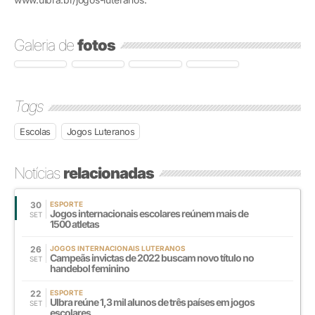
Galeria de
fotos
Tags
Escolas
Jogos Luteranos
Notícias
relacionadas
30
ESPORTE
Jogos internacionais escolares reúnem mais de
SET
1500 atletas
26
JOGOS INTERNACIONAIS LUTERANOS
Campeãs invictas de 2022 buscam novo título no
SET
handebol feminino
22
ESPORTE
Ulbra reúne 1,3 mil alunos de três países em jogos
SET
escolares