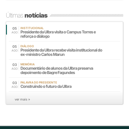
Últimas
notícias
05
INSTITUCIONAL
Presidente da Ulbra visita o Campus Torres e
AGO
reforça o diálogo
05
DIÁLOGO
Presidente da Ulbra recebe visita institucional do
AGO
ex-ministro Carlos Marun
03
MEMÓRIA
Documentário de alunos da Ulbra preserva
AGO
depoimento de Bagre Fagundes
03
PALAVRA DO PRESIDENTE
Construindo o futuro da Ulbra
AGO
ver mais »