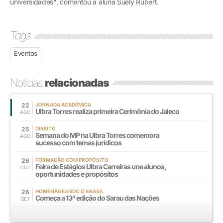
universidades", comentou a aluna Suely Rubert.
Tags
Eventos
Notícias
relacionadas
22
JORNADA ACADÊMICA
Ulbra Torres realiza primeira Cerimônia do Jaleco
AGO
25
DIREITO
Semana do MP na Ulbra Torres comemora
AGO
sucesso com temas jurídicos
26
FORMAÇÃO COM PROPÓSITO
Feira de Estágios Ulbra Carreiras une alunos,
OUT
oportunidades e propósitos
26
HOMENAGEANDO O BRASIL
Começa a 13ª edição do Sarau das Nações
SET