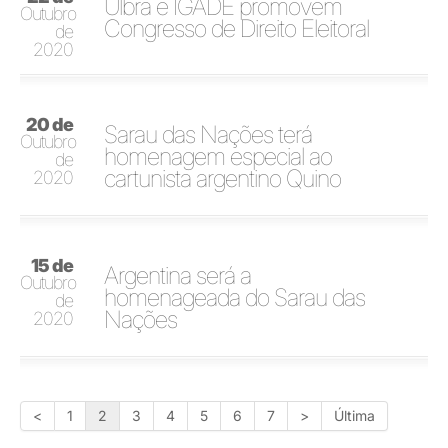
Ulbra e IGADE promovem
Outubro
Congresso de Direito Eleitoral
de
2020
20 de
Sarau das Nações terá
Outubro
homenagem especial ao
de
cartunista argentino Quino
2020
15 de
Argentina será a
Outubro
homenageada do Sarau das
de
Nações
2020
<
1
2
3
4
5
6
7
>
Última