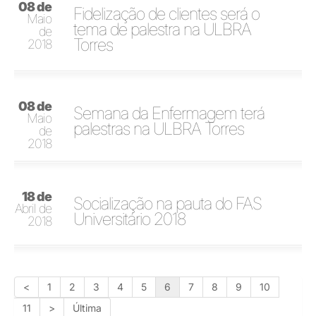
08 de
Fidelização de clientes será o
Maio
tema de palestra na ULBRA
de
Torres
2018
08 de
Semana da Enfermagem terá
Maio
palestras na ULBRA Torres
de
2018
18 de
Socialização na pauta do FAS
Abril de
Universitário 2018
2018
<
1
2
3
4
5
6
7
8
9
10
11
>
Última