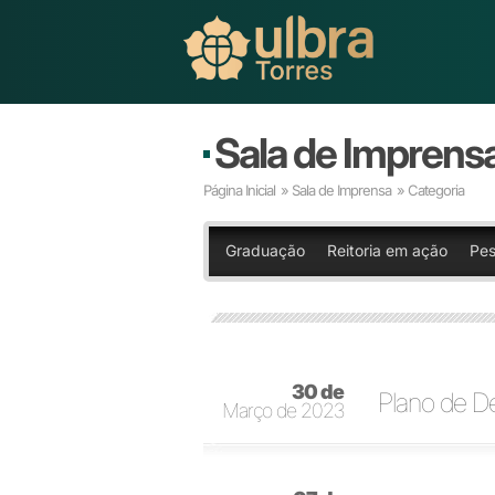
Sala de Imprens
Página Inicial
»
Sala de Imprensa
» Categoria
Graduação
Reitoria em ação
Pes
30 de
Plano de D
Março de 2023