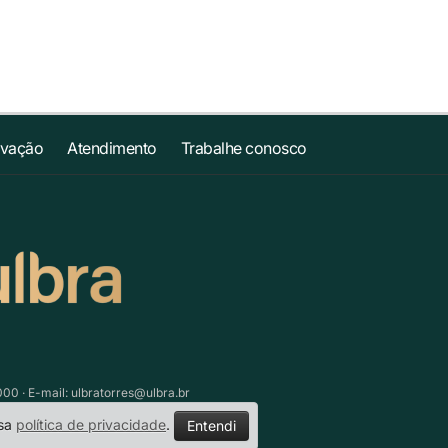
ovação
Atendimento
Trabalhe conosco
000 · E-mail:
ulbratorres@ulbra.br
ssa
política de privacidade
.
Entendi