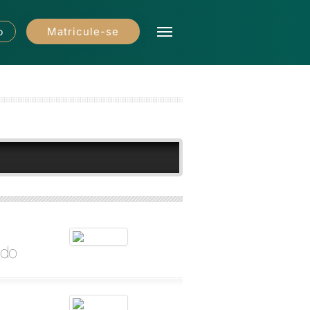
Matricule-se
o
ado