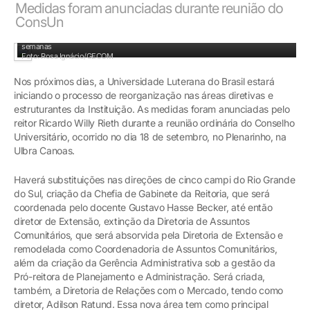
Medidas foram anunciadas durante reunião do
ConsUn
Processo de transição terá início imediato e deverá estar finalizado nas próximas
semanas
Foto: Rosa Ignácio/GECOM
Nos próximos dias, a Universidade Luterana do Brasil estará
iniciando o processo de reorganização nas áreas diretivas e
estruturantes da Instituição. As medidas foram anunciadas pelo
reitor Ricardo Willy Rieth durante a reunião ordinária do Conselho
Universitário, ocorrido no dia 18 de setembro, no Plenarinho, na
Ulbra Canoas.
Haverá substituições nas direções de cinco campi do Rio Grande
do Sul, criação da Chefia de Gabinete da Reitoria, que será
coordenada pelo docente Gustavo Hasse Becker, até então
diretor de Extensão, extinção da Diretoria de Assuntos
Comunitários, que será absorvida pela Diretoria de Extensão e
remodelada como Coordenadoria de Assuntos Comunitários,
além da criação da Gerência Administrativa sob a gestão da
Pró-reitora de Planejamento e Administração. Será criada,
também, a Diretoria de Relações com o Mercado, tendo como
diretor, Adilson Ratund. Essa nova área tem como principal