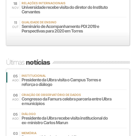
18
RELAÇÕES INTERNACIONAIS
Universidade recebe visita do diretor do Instituto
NOV
Cervantes
11
QUALIDADE DE ENSINO
Seminário de Acompanhamento PDI 2019 e
OUT
Perspectivas para 2020 em Torres
Últimas
notícias
05
INSTITUCIONAL
Presidente da Ulbra visita o Campus Torres e
AGO
reforça o diálogo
06
CRIAÇÃO DE OBSERVATÓRIO DE DADOS
Congresso da Famurs celebra parceria entre Ulbra
AGO
e municípios
05
DIÁLOGO
Presidente da Ulbra recebe visita institucional do
AGO
ex-ministro Carlos Marun
03
MEMÓRIA