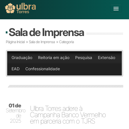
Alterar Unidade
Sala de Imprensa
Buscar
Página Inicial
»
Sala de Imprensa
» Categoria
Já sou Aluno
Matricule-se
Graduação
Reitoria em ação
Pesquisa
Extensão
EAD
Confessionalidade
Educação Básica
Graduação
Pós-graduação
Educação a Distância
Pesquisa
01 de
Extensão
Ulbra Torres adere à
Setembro
Infraestrutura e Serviços
Campanha Banco Vermelho
de
em parceria com o TJRS
Inovação
2025
Sobre a ULBRA