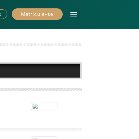
Matricule-se
o