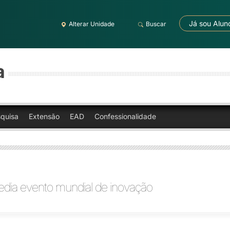
Já sou Alun
Alterar Unidade
Buscar
a
quisa
Extensão
EAD
Confessionalidade
edia evento mundial de inovação