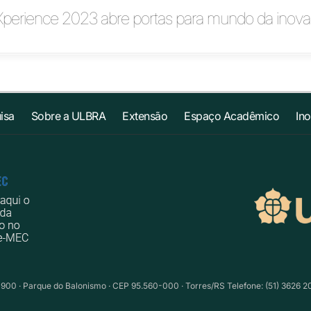
Xperience 2023 abre portas para mundo da inov
isa
Sobre a ULBRA
Extensão
Espaço Acadêmico
In
1900 · Parque do Balonismo · CEP 95.560-000 · Torres/RS Telefone: (51) 3626 2