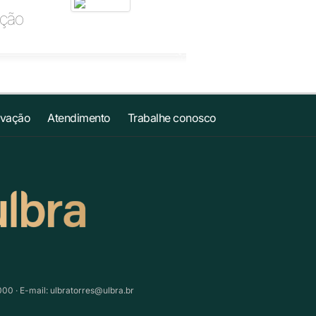
ação
ovação
Atendimento
Trabalhe conosco
000 · E-mail:
ulbratorres@ulbra.br