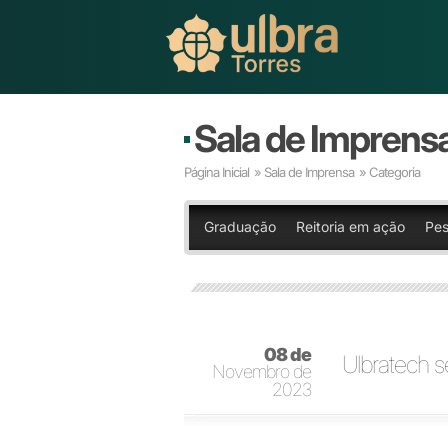
Sala de Imprens
Página Inicial
»
Sala de Imprensa
» Categoria
Graduação
Reitoria em ação
Pes
08 de
Ulbratech s
Novembro de
2023