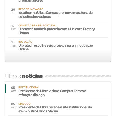
programadores
29
REDE DE INOVAÇÃO
Ideathon na Ulbra Canoas promove maratona de
OUT
soluções inovadoras
12
CONEXÃO BRASIL-PORTUGAL
Ulbratech anuncia parceria com a Unicorn Factory
SET
Lisboa
18
INOVAÇÃO
Ulbratech escolhe seis projetos para a Incubação
ABR
Online
Últimas
notícias
05
INSTITUCIONAL
Presidente da Ulbra visita o Campus Torres e
AGO
reforça o diálogo
05
DIÁLOGO
Presidente da Ulbra recebe visita institucional do
AGO
ex-ministro Carlos Marun