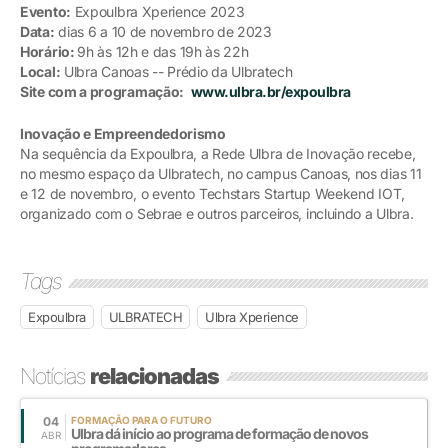
Evento:
Expoulbra Xperience 2023
Data:
dias 6 a 10 de novembro de 2023
Horário:
9h às 12h e das 19h às 22h
Local:
Ulbra Canoas -- Prédio da Ulbratech
Site com a programação:
www.ulbra.br/expoulbra
Inovação e Empreendedorismo
Na sequência da Expoulbra, a Rede Ulbra de Inovação recebe,
no mesmo espaço da Ulbratech, no campus Canoas, nos dias 11
e 12 de novembro, o evento Techstars Startup Weekend IOT,
organizado com o Sebrae e outros parceiros, incluindo a Ulbra.
Tags
Expoulbra
ULBRATECH
Ulbra Xperience
Notícias
relacionadas
04
FORMAÇÃO PARA O FUTURO
Ulbra dá início ao programa de formação de novos
ABR