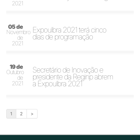
2021
05 de
Expoulbra 2021 terá cinco
Novembro
dias de programação
de
2021
19 de
Secretário de Inovação e
Outubro
presidente da Reginp abrem
de
a Expoulbra 2021
2021
1
2
>