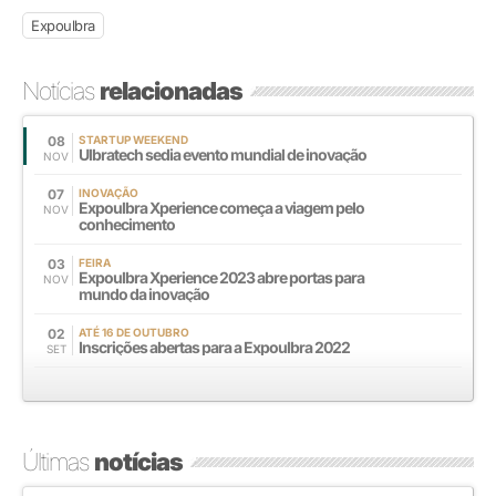
Expoulbra
Notícias
relacionadas
08
STARTUP WEEKEND
Ulbratech sedia evento mundial de inovação
NOV
07
INOVAÇÃO
Expoulbra Xperience começa a viagem pelo
NOV
conhecimento
03
FEIRA
Expoulbra Xperience 2023 abre portas para
NOV
mundo da inovação
02
ATÉ 16 DE OUTUBRO
Inscrições abertas para a Expoulbra 2022
SET
Últimas
notícias