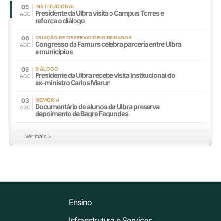
05
INSTITUCIONAL
Presidente da Ulbra visita o Campus Torres e
AGO
reforça o diálogo
06
CRIAÇÃO DE OBSERVATÓRIO DE DADOS
Congresso da Famurs celebra parceria entre Ulbra
AGO
e municípios
05
DIÁLOGO
Presidente da Ulbra recebe visita institucional do
AGO
ex-ministro Carlos Marun
03
MEMÓRIA
Documentário de alunos da Ulbra preserva
AGO
depoimento de Bagre Fagundes
ver mais »
Ensino
Infraestrutura e Serviços