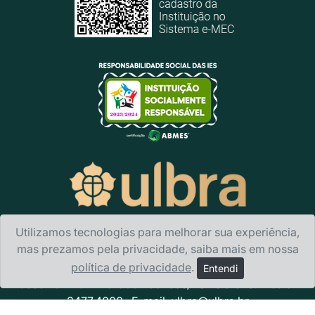
Utilizamos tecnologias para melhorar sua experiência,
mas prezamos pela privacidade, saiba mais em nossa
política de privacidade
.
Ulbra Canoas
- Avenida Farroupilha, 8001 · Bairro São
Entendi
José · CEP 92425-900 · Canoas/RS Telefone: + 55 51
3477.4000 · E-mail:
ulbra@ulbra.br