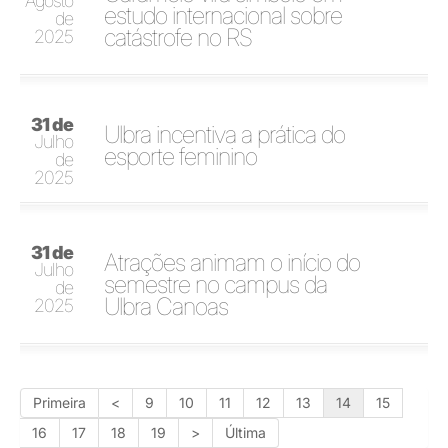
Agosto
estudo internacional sobre
de
catástrofe no RS
2025
31 de
Ulbra incentiva a prática do
Julho
esporte feminino
de
2025
31 de
Atrações animam o início do
Julho
semestre no campus da
de
Ulbra Canoas
2025
Primeira
<
9
10
11
12
13
14
15
16
17
18
19
>
Última