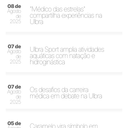
08 de
"Médico das estrelas"
Agosto
compartilha experiências na
de
Ulbra
2025
07 de
Ulbra Sport amplia atividades
Agosto
aquáticas com natação e
de
hidroginástica
2025
07 de
Os desafios da carreira
Agosto
médica em debate na Ulbra
de
2025
05 de
Caramelo vira símbolo em