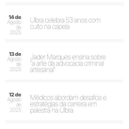
14 de
Ulbra celebra 53 anos com
Agosto
culto na capela
de
2025
13 de
Jader Marques ensina sobre
Agosto
"a arte da advocacia criminal
de
artesanal"
2025
12 de
Médicos abordam desafios e
Agosto
estratégias da carreira em
de
palestra na Ulbra
2025