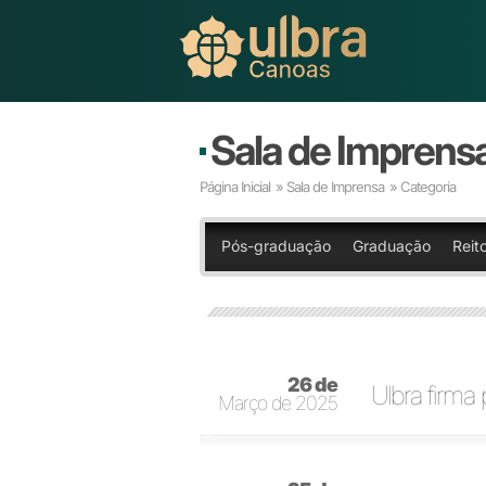
Sala de Imprens
Página Inicial
»
Sala de Imprensa
» Categoria
Pós-graduação
Graduação
Reito
26 de
Ulbra firma
Março de 2025