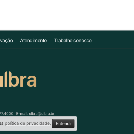
ovação
Atendimento
Trabalhe conosco
77.4000 · E-mail:
ulbra@ulbra.br
ssa
política de privacidade
.
Entendi