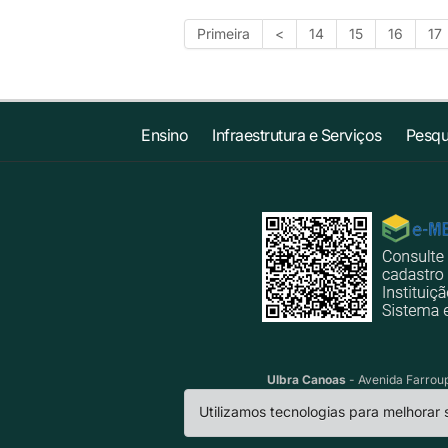
Primeira
<
14
15
16
17
Ensino
Infraestrutura e Serviços
Pesqu
Ulbra Canoas
- Avenida Farroup
Utilizamos tecnologias para melhorar