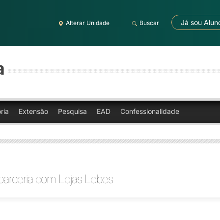
Já sou Alun
Alterar Unidade
Buscar
a
ria
Extensão
Pesquisa
EAD
Confessionalidade
 parceria com Lojas Lebes