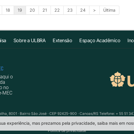
18
19
20
21
22
23
24
>
Última
isa
Sobre a ULBRA
Extensão
Espaço Acadêmico
In
ilha, 8001 · Bairro São José · CEP 92425-900 · Canoas/RS Telefone: + 55 51 34
 sua experiência, mas prezamos pela privacidade, saiba mais em no
Política de privacidade