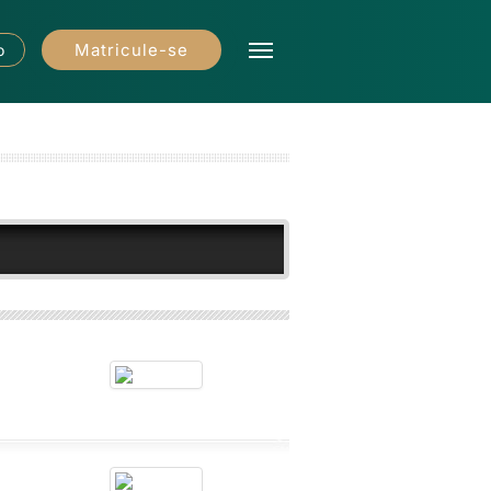
Matricule-se
o