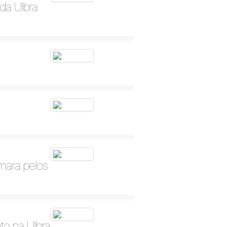
da Ulbra
ara pelos
o na Ulbra