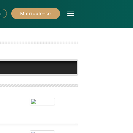
Matricule-se
o