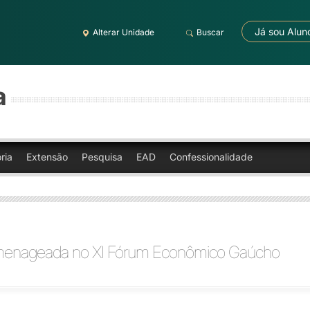
Já sou Alun
Alterar Unidade
Buscar
a
ria
Extensão
Pesquisa
EAD
Confessionalidade
omenageada no XI Fórum Econômico Gaúcho