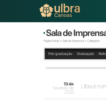
Sala de Imprens
Página Inicial
»
Sala de Imprensa
» Categoria
Pós-graduação
Graduação
Reito
13 de
Ulbra é h
Fevereiro de
2025