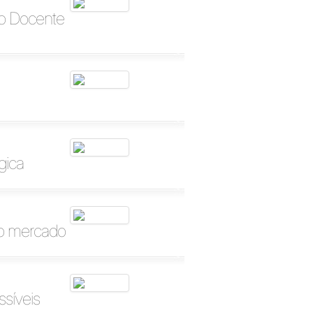
ão Docente
gica
no mercado
ssíveis