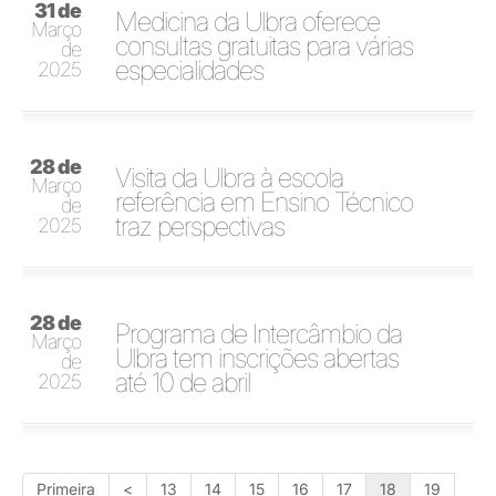
31 de
Medicina da Ulbra oferece
Março
consultas gratuitas para várias
de
especialidades
2025
28 de
Visita da Ulbra à escola
Março
referência em Ensino Técnico
de
traz perspectivas
2025
28 de
Programa de Intercâmbio da
Março
Ulbra tem inscrições abertas
de
até 10 de abril
2025
Primeira
<
13
14
15
16
17
18
19