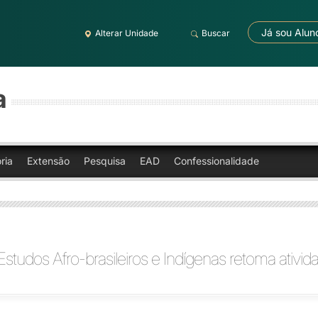
Já sou Alun
Alterar Unidade
Buscar
a
ria
Extensão
Pesquisa
EAD
Confessionalidade
studos Afro-brasileiros e Indígenas retoma ativid