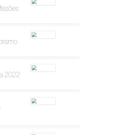
fissões
dorismo
ra 2022
e