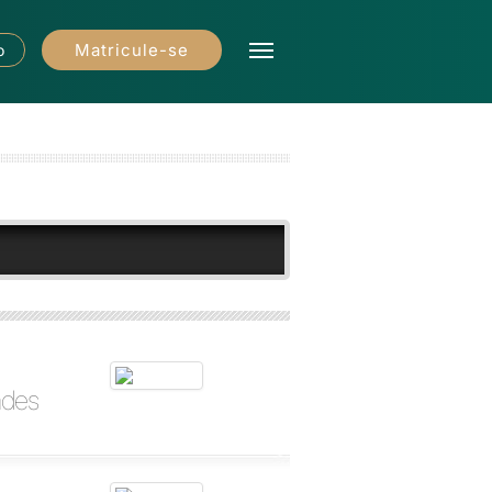
Matricule-se
o
ades