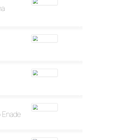
na
o Enade