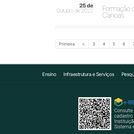
25 de
Formação c
Outubro de 2022
Canoas
Primeira
<
3
4
5
6
Ensino
Infraestrutura e Serviços
Pesqu