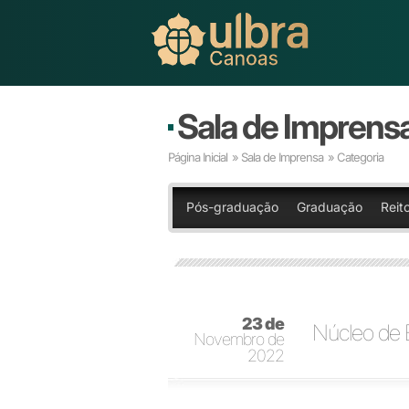
Sala de Imprens
Página Inicial
»
Sala de Imprensa
» Categoria
Pós-graduação
Graduação
Reito
23 de
Núcleo de E
Novembro de
2022