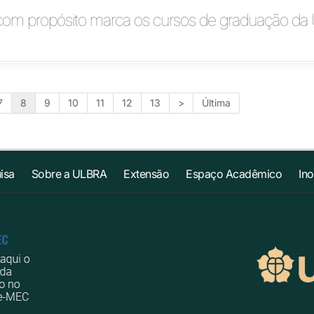
om propósito marca os cursos de graduação da 
7
8
9
10
11
12
13
>
Última
isa
Sobre a ULBRA
Extensão
Espaço Acadêmico
In