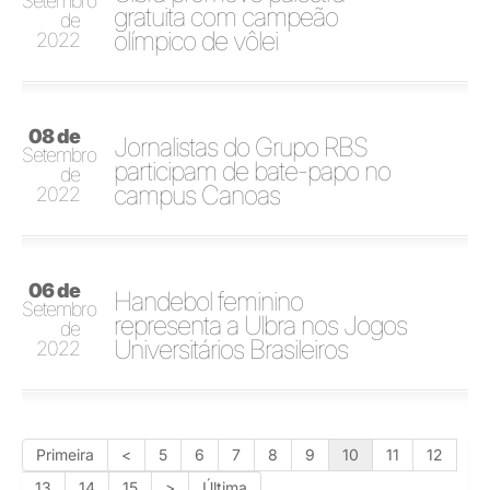
Setembro
gratuita com campeão
de
olímpico de vôlei
2022
08 de
Jornalistas do Grupo RBS
Setembro
participam de bate-papo no
de
campus Canoas
2022
06 de
Handebol feminino
Setembro
representa a Ulbra nos Jogos
de
Universitários Brasileiros
2022
Primeira
<
5
6
7
8
9
10
11
12
13
14
15
>
Última