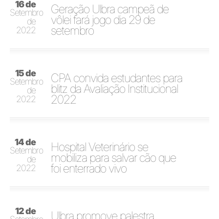
16 de
Geração Ulbra campeã de
Setembro
vôlei fará jogo dia 29 de
de
setembro
2022
15 de
CPA convida estudantes para
Setembro
blitz da Avaliação Institucional
de
2022
2022
14 de
Hospital Veterinário se
Setembro
mobiliza para salvar cão que
de
foi enterrado vivo
2022
12 de
Ulbra promove palestra