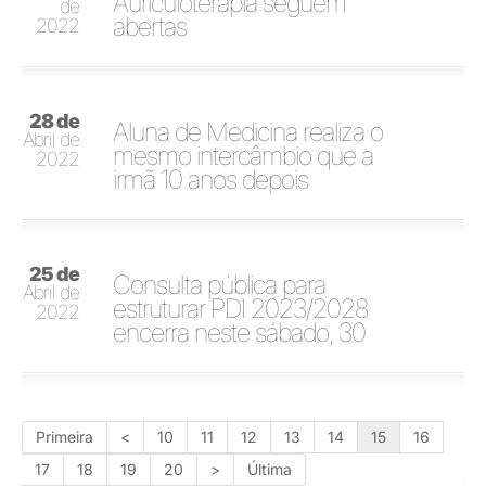
Auriculoterapia seguem
de
abertas
2022
28 de
Aluna de Medicina realiza o
Abril de
mesmo intercâmbio que a
2022
irmã 10 anos depois
25 de
Consulta pública para
Abril de
estruturar PDI 2023/2028
2022
encerra neste sábado, 30
Primeira
<
10
11
12
13
14
15
16
17
18
19
20
>
Última