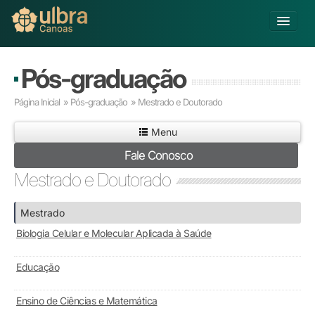
Alterar Unidade
Pós-graduação
Buscar
Página Inicial
»
Pós-graduação
» Mestrado e Doutorado
Já sou Aluno
Menu
Matricule-se
Fale Conosco
Educação Básica
Mestrado e Doutorado
Graduação
Educação a Distância
Mestrado
Pós-graduação
Biologia Celular e Molecular Aplicada à Saúde
Pesquisa
Extensão
Educação
Infraestrutura e Serviços
Inovação
Ensino de Ciências e Matemática
Sobre a ULBRA