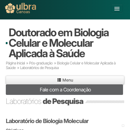
Fechar
Alterar Unidade
Doutorado em Biologia
Buscar
Celular e Molecular
Já sou Aluno
Aplicada à Saúde
Matricule-se
Página Inicial
»
Pós-graduação
»
Biologia Celular e Molecular Aplicada à
Saúde
» Laboratórios de Pesquisa
Educação Básica
Graduação
Menu
Educação a Distância
Fale com a Coordenação
Pós-graduação
Pesquisa
Laboratórios
de Pesquisa
Extensão
Infraestrutura e Serviços
Laboratório de Biologia Molecular
Inovação
Sobre a ULBRA