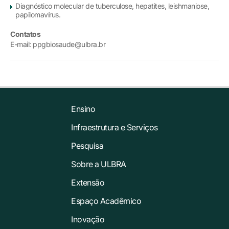
Diagnóstico molecular de tuberculose, hepatites, leishmaniose,
papilomavírus.
Contatos
E-mail: ppgbiosaude@ulbra.br
Ensino
Infraestrutura e Serviços
Pesquisa
Sobre a ULBRA
Extensão
Espaço Acadêmico
Inovação