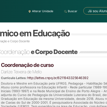
Já sou Alun
Alterar Unidade
Buscar
êmico em Educação
ação e Corpo Docente
oordenação
e Corpo Docente
Coordenação de curso
Darlize Teixeira de Mello
http://lattes.cnpq.br/6211943325646392
Curriculo Lattes:
Doutora e Mestre em Educação pela UFRGS. Pedagoga - Habilitação Sér
Atuou como professora na Educação Infantil - Rede particular (1989-19
Iniciais (1993-1997) e na Rede Municipal de Ensino de Porto Alegre - An
adjunta do Curso de Pedagogia da Universidade Luterana do Brasil, d
Graduação em Educação da mesma Universidade, desde 2018. Atuou n
de Caxias do Sul de 2000-2001. É pesquisadora Associada do Núcleo d
Sociedade /UFRGS. Tem experiência na área de Educação, com ênfase 