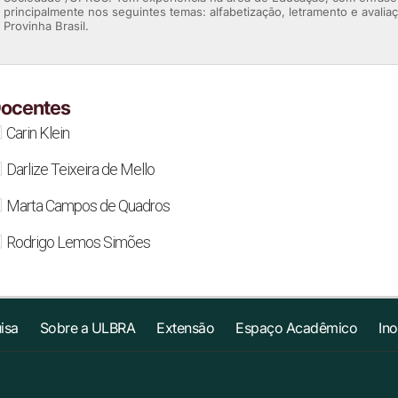
principalmente nos seguintes temas: alfabetização, letramento e avaliaç
Provinha Brasil.
ocentes
Carin Klein
Darlize Teixeira de Mello
Marta Campos de Quadros
Rodrigo Lemos Simões
isa
Sobre a ULBRA
Extensão
Espaço Acadêmico
In