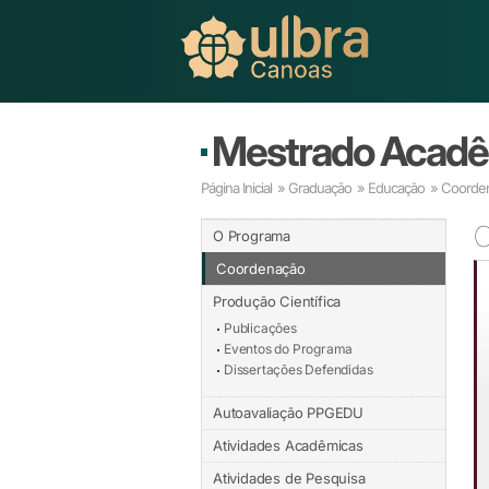
Mestrado Acad
Página Inicial
»
Graduação
»
Educação
» Coorden
C
O Programa
Coordenação
Produção Científica
Publicações
Eventos do Programa
Dissertações Defendidas
Autoavaliação PPGEDU
Atividades Acadêmicas
Atividades de Pesquisa