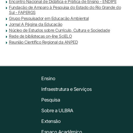
Encontro Nacional de Didática e Prática de Ensino - ENDIPE
Fundação de Amparo à Pesquisa do Estado do Rio Grande do
Sul - FAPERGS
Grupo Pesquisador em Educação Ambiental
Jornal A Página da Educação
Núcleo de Estudos sobre Currículo, Cultura e Sociedade
Rede de bibliotecas on-line SciELO
Reunião Científico Regional da ANPED
Ensino
Infraestrutura e Serviços
Pesquisa
Sobre a ULBRA
Extensão
Espaço Acadêmico