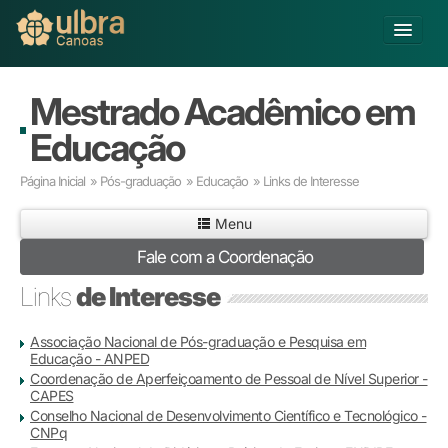
Fechar
Alterar Unidade
Mestrado Acadêmico em
Buscar
Educação
Já sou Aluno
Página Inicial
»
Pós-graduação
»
Educação
» Links de Interesse
Matricule-se
Menu
Educação Básica
Fale com a Coordenação
Graduação
Links
de Interesse
Educação a Distância
Pós-graduação
Pesquisa
Associação Nacional de Pós-graduação e Pesquisa em
Educação - ANPED
Extensão
Coordenação de Aperfeiçoamento de Pessoal de Nível Superior -
Infraestrutura e Serviços
CAPES
Inovação
Conselho Nacional de Desenvolvimento Científico e Tecnológico -
CNPq
Sobre a ULBRA