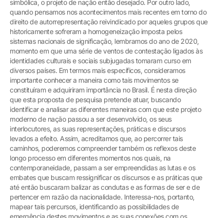
simbólica, o projeto de nação então desejado. Por outro lado,
quando pensamos nos acontecimentos mais recentes em torno do
direito de autorrepresentação reivindicado por aqueles grupos que
historicamente sofreram a homogeneização imposta pelos
sistemas nacionais de significação, lembramos do ano de 2020,
momento em que uma série de ventos de contestação ligados às
identidades culturais e sociais subjugadas tomaram curso em
diversos países. Em termos mais específicos, consideramos
importante conhecer a maneira como tais movimentos se
constituíram e adquiriram importância no Brasil. É nesta direção
que esta proposta de pesquisa pretende atuar, buscando
identificar e analisar as diferentes maneiras com que este projeto
moderno de nação passou a ser desenvolvido, os seus
interlocutores, as suas representações, práticas e discursos
levados a efeito. Assim, acreditamos que, ao percorrer tais
caminhos, poderemos compreender também os reflexos deste
longo processo em diferentes momentos nos quais, na
contemporaneidade, passam a ser empreendidas as lutas e os
embates que buscam ressignificar os discursos e as práticas que
até então buscaram balizar as condutas e as formas de ser e de
pertencer em razão da nacionalidade. Interessa-nos, portanto,
mapear tais percursos, identificando as possibilidades de
emergência destes movimentos e as suas conexões com os