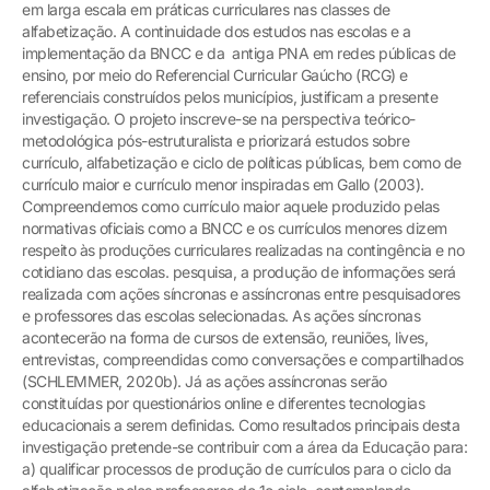
em larga escala em práticas curriculares nas classes de
alfabetização. A continuidade dos estudos nas escolas e a
implementação da BNCC e da antiga PNA em redes públicas de
ensino, por meio do Referencial Curricular Gaúcho (RCG) e
referenciais construídos pelos municípios, justificam a presente
investigação. O projeto inscreve-se na perspectiva teórico-
metodológica pós-estruturalista e priorizará estudos sobre
currículo, alfabetização e ciclo de políticas públicas, bem como de
currículo maior e currículo menor inspiradas em Gallo (2003).
Compreendemos como currículo maior aquele produzido pelas
normativas oficiais como a BNCC e os currículos menores dizem
respeito às produções curriculares realizadas na contingência e no
cotidiano das escolas. pesquisa, a produção de informações será
realizada com ações síncronas e assíncronas entre pesquisadores
e professores das escolas selecionadas. As ações síncronas
acontecerão na forma de cursos de extensão, reuniões, lives,
entrevistas, compreendidas como conversações e compartilhados
(SCHLEMMER, 2020b). Já as ações assíncronas serão
constituídas por questionários online e diferentes tecnologias
educacionais a serem definidas. Como resultados principais desta
investigação pretende-se contribuir com a área da Educação para:
a) qualificar processos de produção de currículos para o ciclo da