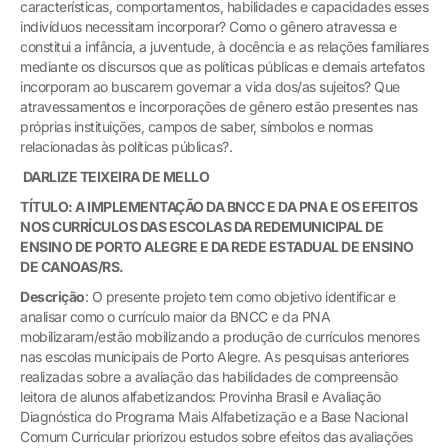
características, comportamentos, habilidades e capacidades esses
indivíduos necessitam incorporar? Como o gênero atravessa e
constitui a infância, a juventude, à docência e as relações familiares
mediante os discursos que as políticas públicas e demais artefatos
incorporam ao buscarem governar a vida dos/as sujeitos? Que
atravessamentos e incorporações de gênero estão presentes nas
próprias instituições, campos de saber, símbolos e normas
relacionadas às políticas públicas?.
DARLIZE TEIXEIRA DE MELLO
TÍTULO: A IMPLEMENTAÇÃO DA BNCC E DA PNA E OS EFEITOS
NOS CURRÍCULOS DAS ESCOLAS DA REDEMUNICIPAL DE
ENSINO DE PORTO ALEGRE E DA REDE ESTADUAL DE ENSINO
DE CANOAS/RS.
Descrição
: O presente projeto tem como objetivo identificar e
analisar como o currículo maior da BNCC e da PNA
mobilizaram/estão mobilizando a produção de currículos menores
nas escolas municipais de Porto Alegre. As pesquisas anteriores
realizadas sobre a avaliação das habilidades de compreensão
leitora de alunos alfabetizandos: Provinha Brasil e Avaliação
Diagnóstica do Programa Mais Alfabetização e a Base Nacional
Comum Curricular priorizou estudos sobre efeitos das avaliações