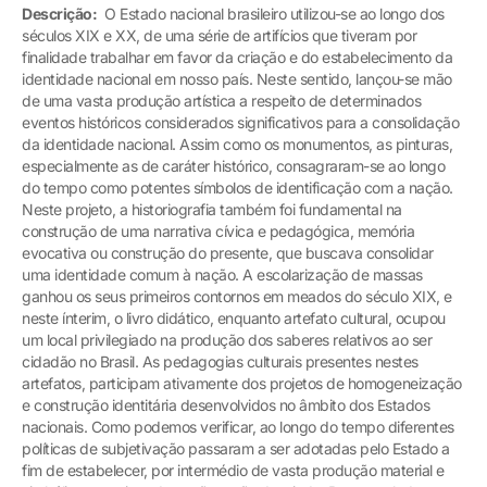
Descrição:
O Estado nacional brasileiro utilizou-se ao longo dos
séculos XIX e XX, de uma série de artifícios que tiveram por
finalidade trabalhar em favor da criação e do estabelecimento da
identidade nacional em nosso país. Neste sentido, lançou-se mão
de uma vasta produção artística a respeito de determinados
eventos históricos considerados significativos para a consolidação
da identidade nacional. Assim como os monumentos, as pinturas,
especialmente as de caráter histórico, consagraram-se ao longo
do tempo como potentes símbolos de identificação com a nação.
Neste projeto, a historiografia também foi fundamental na
construção de uma narrativa cívica e pedagógica, memória
evocativa ou construção do presente, que buscava consolidar
uma identidade comum à nação. A escolarização de massas
ganhou os seus primeiros contornos em meados do século XIX, e
neste ínterim, o livro didático, enquanto artefato cultural, ocupou
um local privilegiado na produção dos saberes relativos ao ser
cidadão no Brasil. As pedagogias culturais presentes nestes
artefatos, participam ativamente dos projetos de homogeneização
e construção identitária desenvolvidos no âmbito dos Estados
nacionais. Como podemos verificar, ao longo do tempo diferentes
políticas de subjetivação passaram a ser adotadas pelo Estado a
fim de estabelecer, por intermédio de vasta produção material e