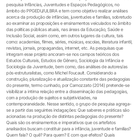
pesquisa Infâncias, Juventudes e Espaços Pedagógicos, no
âmbito do PPGEDU/ULBRA e tem como objetivo realizar análises
acerca da produção de infâncias, juventudes e famílias, sobretudo
ao examinar as proposições e ensinamentos veiculados no âmbito
das políticas públicas atuais, nas áreas da Educação, Saúde e
Inclusão Social, assim como, em outros lugares da cultura, tais
como: academias, filmes, séries, músicas, escolas, literatura infantil,
revistas, jornais, propagandas, internet, etc. As pesquisas que
integram esse projeto ancoram-se nos campos teóricos dos
Estudos Culturais, Estudos de Gênero, Sociologia da Infância e
Sociologia da Juventude, bem como, das análises de autores/as
pós-estruturalistas, como Michel Foucault. Considerando a
construção, pluralização e atualização constante das pedagogias
do presente, termo cunhado, por Camozzato (2014) pretende-se
visibilizar a intima relação entre a disseminação das pedagogias,
com a produção de sujeitos e subjetividades, na
contemporaneidade. Nesse sentido, o grupo de pesquisa agrega-
se a partir das seguintes indagações: Que saberes e práticas são
acionadas na produção de distintas pedagogias do presente?
Quais são os ensinamentos e imperativos que os artefatos
analisados buscam constituir para a infância, juventude e famílias?
Quem fala? O quê? Para quem? E com que efeitos? Quais