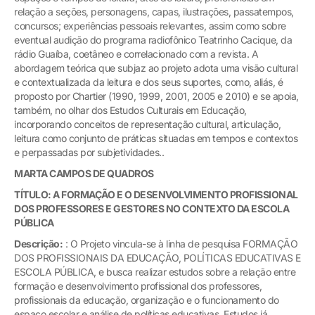
relação a seções, personagens, capas, ilustrações, passatempos,
concursos; experiências pessoais relevantes, assim como sobre
eventual audição do programa radiofônico Teatrinho Cacique, da
rádio Guaíba, coetâneo e correlacionado com a revista. A
abordagem teórica que subjaz ao projeto adota uma visão cultural
e contextualizada da leitura e dos seus suportes, como, aliás, é
proposto por Chartier (1990, 1999, 2001, 2005 e 2010) e se apoia,
também, no olhar dos Estudos Culturais em Educação,
incorporando conceitos de representação cultural, articulação,
leitura como conjunto de práticas situadas em tempos e contextos
e perpassadas por subjetividades..
MARTA CAMPOS DE QUADROS
TÍTULO: A FORMAÇÃO E O DESENVOLVIMENTO PROFISSIONAL
DOS PROFESSORES E GESTORES NO CONTEXTO DA ESCOLA
PÚBLICA
Descrição:
: O Projeto vincula-se à linha de pesquisa FORMAÇÃO
DOS PROFISSIONAIS DA EDUCAÇÃO, POLÍTICAS EDUCATIVAS E
ESCOLA PÚBLICA, e busca realizar estudos sobre a relação entre
formação e desenvolvimento profissional dos professores,
profissionais da educação, organização e o funcionamento do
espaço escolar e análise de políticas educativas. Estudos já