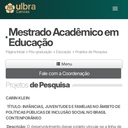
Fechar
Alterar Unidade
Mestrado Acadêmico em
Buscar
Educação
Já sou Aluno
Página Inicial
»
Pós-graduação
»
Educação
» Projetos de Pesquisa
Matricule-se
Menu
Educação Básica
Fale com a Coordenação
Graduação
Projetos
de Pesquisa
Educação a Distância
Pós-graduação
Pesquisa
CARIN KLEIN
Extensão
TÍTULO: INFÂNCIAS, JUVENTUDES E FAMÍLIAS NO ÂMBITO DE
Infraestrutura e Serviços
POLÌTICAS PÚBLICAS DE INCLUSÃO SOCIAL NO BRASIL
CONTENPORÂNEO
Inovação
Sobre a ULBRA
Descrição:
O desenvolvimento desse projeto vincula-se a linha de