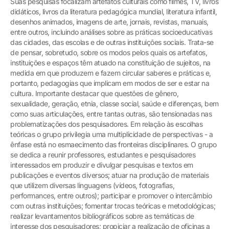
Suas pesquisas focalizam artefatos culturais como filmes, TV, livros
didáticos, livros da literatura pedagógica mundial, literatura infantil,
desenhos animados, imagens de arte, jornais, revistas, manuais,
entre outros, incluindo análises sobre as práticas socioeducativas
das cidades, das escolas e de outras instituições sociais. Trata-se
de pensar, sobretudo, sobre os modos pelos quais os artefatos,
instituições e espaços têm atuado na constituição de sujeitos, na
medida em que produzem e fazem circular saberes e práticas e,
portanto, pedagogias que implicam em modos de ser e estar na
cultura. Importante destacar que questões de gênero,
sexualidade, geração, etnia, classe social, saúde e diferenças, bem
como suas articulações, entre tantas outras, são tensionadas nas
problematizações dos pesquisadores. Em relação às escolhas
teóricas o grupo privilegia uma multiplicidade de perspectivas - a
ênfase está no esmaecimento das fronteiras disciplinares. O grupo
se dedica a reunir professores, estudantes e pesquisadores
interessados em produzir e divulgar pesquisas e textos em
publicações e eventos diversos; atuar na produção de materiais
que utilizem diversas linguagens (vídeos, fotografias,
performances, entre outros); participar e promover o intercâmbio
com outras instituições; fomentar trocas teóricas e metodológicas;
realizar levantamentos bibliográficos sobre as temáticas de
interesse dos pesquisadores; propiciar a realização de oficinas a