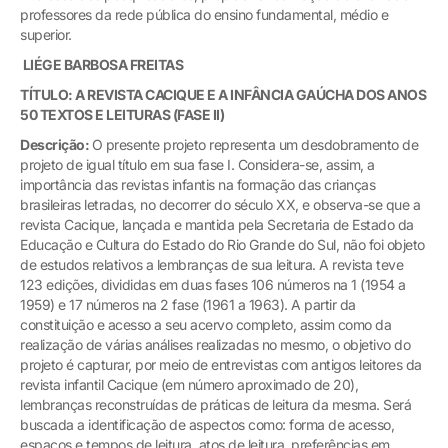
professores da rede pública do ensino fundamental, médio e
superior.
LIÉGE BARBOSA FREITAS
TÍTULO: A REVISTA CACIQUE E A INFÂNCIA GAÚCHA DOS ANOS
50 TEXTOS E LEITURAS (FASE II)
Descrição:
O presente projeto representa um desdobramento de
projeto de igual título em sua fase I. Considera-se, assim, a
importância das revistas infantis na formação das crianças
brasileiras letradas, no decorrer do século XX, e observa-se que a
revista Cacique, lançada e mantida pela Secretaria de Estado da
Educação e Cultura do Estado do Rio Grande do Sul, não foi objeto
de estudos relativos a lembranças de sua leitura. A revista teve
123 edições, divididas em duas fases 106 números na 1 (1954 a
1959) e 17 números na 2 fase (1961 a 1963). A partir da
constituição e acesso a seu acervo completo, assim como da
realização de várias análises realizadas no mesmo, o objetivo do
projeto é capturar, por meio de entrevistas com antigos leitores da
revista infantil Cacique (em número aproximado de 20),
lembranças reconstruídas de práticas de leitura da mesma. Será
buscada a identificação de aspectos como: forma de acesso,
espaços e tempos de leitura, atos de leitura, preferências em