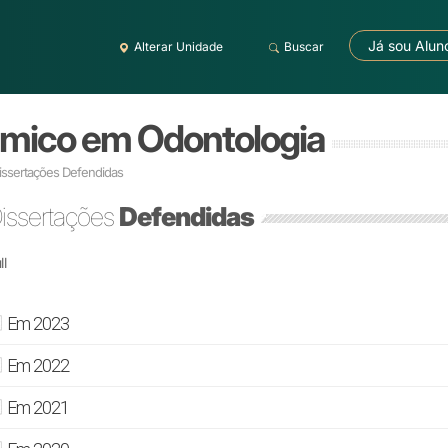
Já sou Alun
Alterar Unidade
Buscar
mico em Odontologia
issertações Defendidas
issertações
Defendidas
ll
Em 2023
Em 2022
Em 2021