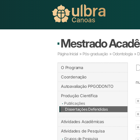
Mestrado Acadê
Página Inicial
»
Pós-graduação
»
Odontologia
» D
D
O Programa
Coordenação
nu
Autoavaliação PPGODONTO
Produção Científica
Publicações
Dissertações Defendidas
Atividades Acadêmicas
Atividades de Pesquisa
Grupos de Pesquisa