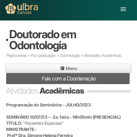
Fechar
Alterar Unidade
Doutorado em
Buscar
Odontologia
Já sou Aluno
Página Inicial
»
Pós-graduação
»
Odontologia
» Atividades Acadêmicas
Matricule-se
Menu
Educação Básica
Fale com a Coordenação
Graduação
Atividades
Acadêmicas
Educação a Distância
Pós-graduação
Pesquisa
Programação do Seminários
- JULHO
/2023
Extensão
SEMINÁRIO 10/07/23 -- 2a. feira -
18h00min
(PRESENCIAL)
Infraestrutura e Serviços
TÍTULO:
"Pacientes Especiais"
Inovação
MINISTRANTE:
Sobre a ULBRA
Profª Dra. Simone Helena Ferreira