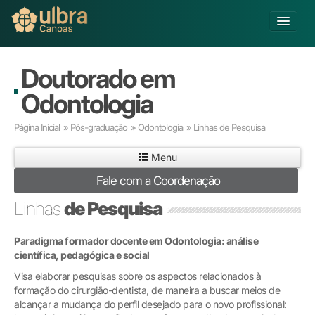
Fechar
Alterar Unidade
Doutorado em
Buscar
Odontologia
Já sou Aluno
Página Inicial
»
Pós-graduação
»
Odontologia
» Linhas de Pesquisa
Matricule-se
Menu
Educação Básica
Fale com a Coordenação
Graduação
Linhas
de Pesquisa
Educação a Distância
Pós-graduação
Pesquisa
Paradigma formador docente em Odontologia: análise
científica, pedagógica e social
Extensão
Infraestrutura e Serviços
Visa elaborar pesquisas sobre os aspectos relacionados à
formação do cirurgião-dentista, de maneira a buscar meios de
Inovação
alcançar a mudança do perfil desejado para o novo profissional:
Sobre a ULBRA