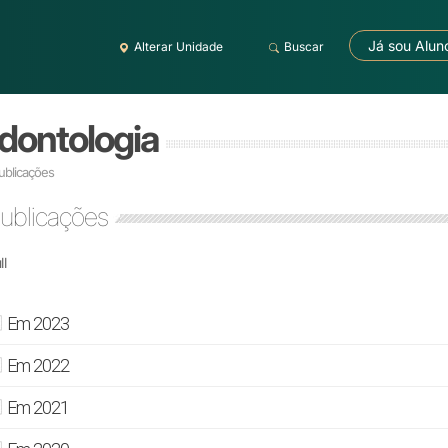
Já sou Alun
Alterar Unidade
Buscar
dontologia
ublicações
ublicações
ll
Em 2023
Em 2022
Em 2021