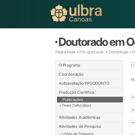
Doutorado em O
Página Inicial
»
Pós-graduação
»
Odontologia
» P
P
O Programa
Coordenação
nu
Autoavaliação PPGODONTO
Produção Científica
Publicações
Teses Defendidas
Atividades Acadêmicas
Atividades de Pesquisa
Linhas de Pesquisa