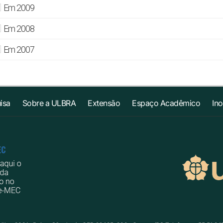
Em 2009
Em 2008
Em 2007
isa
Sobre a ULBRA
Extensão
Espaço Acadêmico
In