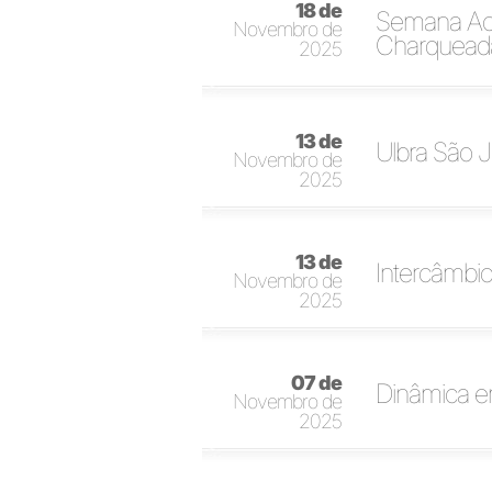
18 de
Semana Aca
Novembro de
Charquead
2025
13 de
Ulbra São J
Novembro de
2025
13 de
Intercâmbi
Novembro de
2025
07 de
Dinâmica em
Novembro de
2025