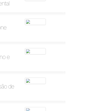
ntal
one
no e
são de