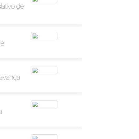
ativo de
de
 avança
a