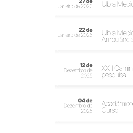
27 de
Ulbra Medi
Janeiro de 2026
22 de
Ulbra Medi
Janeiro de 2026
Ambulânci
12 de
XXIII Cami
Dezembro de
pesquisa
2025
04 de
Acadêmicos
Dezembro de
Curso
2025