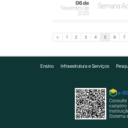
06 de
Semana Acad
Novembro de
2025
<
1
2
3
4
5
6
7
Ensino
Infraestrutura e Serviços
Pesqu