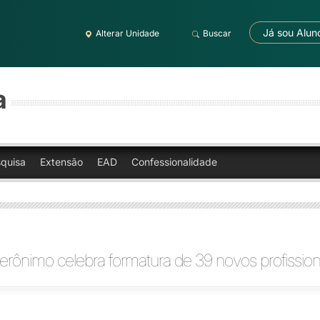
Já sou Alun
Alterar Unidade
Buscar
a
quisa
Extensão
EAD
Confessionalidade
erônimo celebra formatura de 39 novos profission