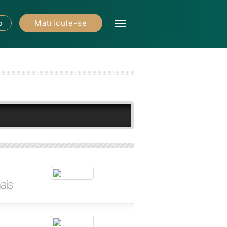
Matricule-se
o
ais