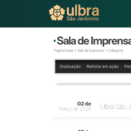
Sala de Imprens
Página Inicial
»
Sala de Imprensa
» Categoria
Graduação
Reitoria em ação
Pes
02 de
Ulbra São J
Março de 2026