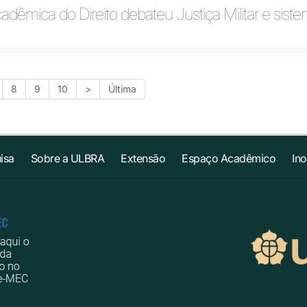
êmica do Direito debateu Justiça Militar e sist
8
9
10
>
Última
isa
Sobre a ULBRA
Extensão
Espaço Acadêmico
In