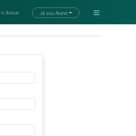
Fale com um consultor
Buscar
Já sou Aluno