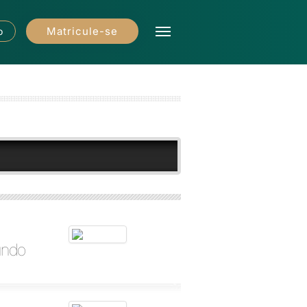
Matricule-se
o
undo