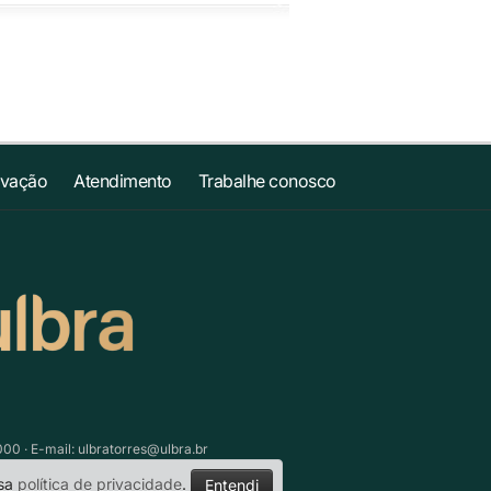
ovação
Atendimento
Trabalhe conosco
000 · E-mail:
ulbratorres@ulbra.br
ssa
política de privacidade
.
Entendi