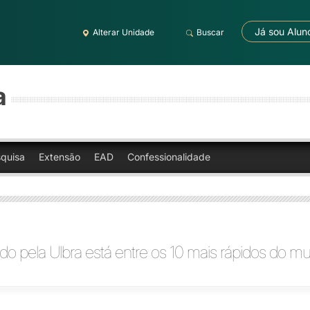
Já sou Alun
Alterar Unidade
Buscar
a
quisa
Extensão
EAD
Confessionalidade
do pela Ulbra está entre os 10 mais rápidos do m