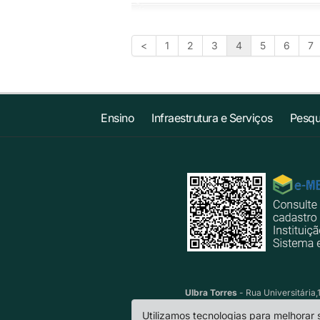
<
1
2
3
4
5
6
7
Ensino
Infraestrutura e Serviços
Pesqu
Ulbra Torres
- Rua Universitária,
Utilizamos tecnologias para melhorar