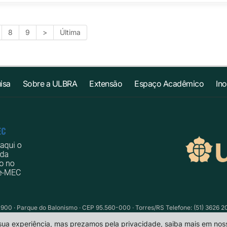
8
9
>
Última
isa
Sobre a ULBRA
Extensão
Espaço Acadêmico
In
1900 · Parque do Balonismo · CEP 95.560-000 · Torres/RS Telefone: (51) 3626 2
 sua experiência, mas prezamos pela privacidade, saiba mais em no