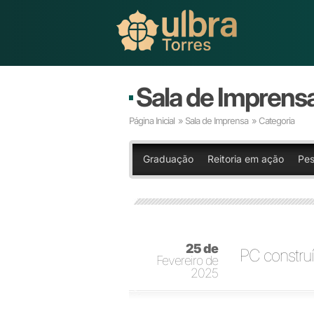
Sala de Imprens
Página Inicial
»
Sala de Imprensa
» Categoria
Graduação
Reitoria em ação
Pes
25 de
PC construí
Fevereiro de
2025