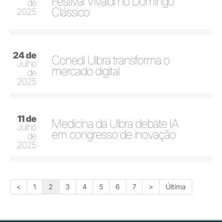
Festival Vivaldi no Domingo
de
Clássico
2025
24 de
Conedi Ulbra transforma o
Julho
mercado digital
de
2025
11 de
Medicina da Ulbra debate IA
Julho
em congresso de inovação
de
2025
<
1
2
3
4
5
6
7
>
Última