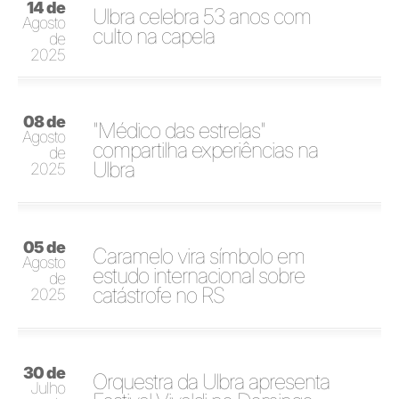
14 de
Ulbra celebra 53 anos com
Agosto
culto na capela
de
2025
08 de
"Médico das estrelas"
Agosto
compartilha experiências na
de
Ulbra
2025
05 de
Caramelo vira símbolo em
Agosto
estudo internacional sobre
de
catástrofe no RS
2025
30 de
Orquestra da Ulbra apresenta
Julho