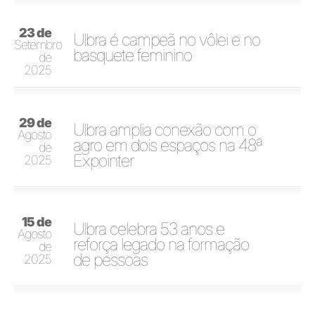
23 de
Ulbra é campeã no vôlei e no
Setembro
basquete feminino
de
2025
29 de
Ulbra amplia conexão com o
Agosto
agro em dois espaços na 48ª
de
Expointer
2025
15 de
Ulbra celebra 53 anos e
Agosto
reforça legado na formação
de
de pessoas
2025