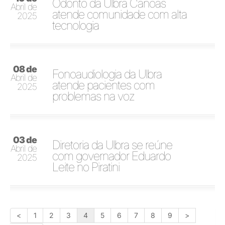
Odonto da Ulbra Canoas
Abril de
atende comunidade com alta
2025
tecnologia
08 de
Fonoaudiologia da Ulbra
Abril de
atende pacientes com
2025
problemas na voz
03 de
Diretoria da Ulbra se reúne
Abril de
com governador Eduardo
2025
Leite no Piratini
<
1
2
3
4
5
6
7
8
9
>