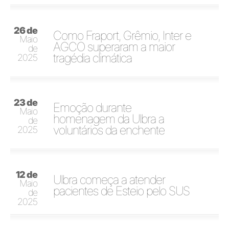
26 de
Como Fraport, Grêmio, Inter e
Maio
AGCO superaram a maior
de
tragédia climática
2025
23 de
Emoção durante
Maio
homenagem da Ulbra a
de
voluntários da enchente
2025
12 de
Ulbra começa a atender
Maio
pacientes de Esteio pelo SUS
de
2025