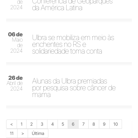
Conferência de Geoparques
de
da América Latina
2024
06 de
Ulbra se mobiliza em meio às
Maio
enchentes no RS e
de
solidariedade toma conta
2024
26 de
Alunas da Ulbra premiadas
Abril de
por pesquisa sobre câncer de
2024
mama
<
1
2
3
4
5
6
7
8
9
10
11
>
Última