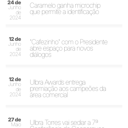
24 de
Caramelo ganha microchip
Junho
que permite a identificação
de
2024
12 de
"Cafezinho" com o Presidente
Junho
abre espaço para novos
de
diálogos
2024
12 de
Ulbra Awards entrega
Junho
premiação aos campeões da
de
área comercial
2024
27 de
Ulbra Torres vai sediar a 7ª
Maio