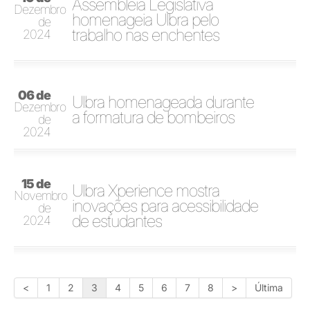
Assembleia Legislativa
Dezembro
homenageia Ulbra pelo
de
trabalho nas enchentes
2024
06 de
Ulbra homenageada durante
Dezembro
a formatura de bombeiros
de
2024
15 de
Ulbra Xperience mostra
Novembro
inovações para acessibilidade
de
de estudantes
2024
<
1
2
3
4
5
6
7
8
>
Última