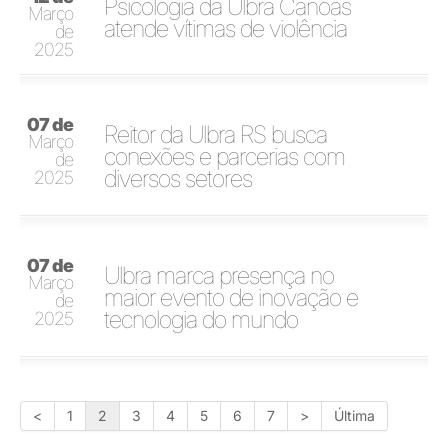
Psicologia da Ulbra Canoas
Março
atende vítimas de violência
de
2025
07 de
Reitor da Ulbra RS busca
Março
conexões e parcerias com
de
diversos setores
2025
07 de
Ulbra marca presença no
Março
maior evento de inovação e
de
tecnologia do mundo
2025
<
1
2
3
4
5
6
7
>
Última