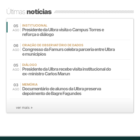
Últimas
notícias
05
INSTITUCIONAL
Presidente da Ulbra visita o Campus Torres e
AGO
reforça o diálogo
06
CRIAÇÃO DE OBSERVATÓRIO DE DADOS
Congresso da Famurs celebra parceria entre Ulbra
AGO
e municípios
05
DIÁLOGO
Presidente da Ulbra recebe visita institucional do
AGO
ex-ministro Carlos Marun
03
MEMÓRIA
Documentário de alunos da Ulbra preserva
AGO
depoimento de Bagre Fagundes
ver mais »