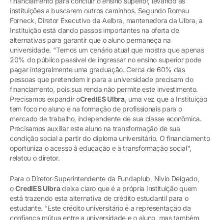
financiamento para concluir o ensino superior, levando as
instituições a buscarem outros caminhos. Segundo Romeu
Forneck, Diretor Executivo da Aelbra, mantenedora da Ulbra, a
Instituição está dando passos importantes na oferta de
alternativas para garantir que o aluno permaneça na
universidade. "Temos um cenário atual que mostra que apenas
20% do público passível de ingressar no ensino superior pode
pagar integralmente uma graduação. Cerca de 60% das
pessoas que pretendem ir para a universidade precisam do
financiamento, pois sua renda não permite este investimento.
Precisamos expandir o
CredIES Ulbra
, uma vez que a Instituição
tem foco no aluno e na formação de profissionais para o
mercado de trabalho, independente de sua classe econômica.
Precisamos auxiliar este aluno na transformação de sua
condição social a partir do diploma universitário. O financiamento
oportuniza o acesso à educação e à transformação social",
relatou o diretor.
Para o Diretor-Superintendente da Fundaplub, Nivio Delgado,
o
CredIES Ulbra
deixa claro que é a própria Instituição quem
está trazendo esta alternativa de crédito estudantil para o
estudante. "Este crédito universitário é a representação da
confiança mútua entre a universidade e o aluno, mas também