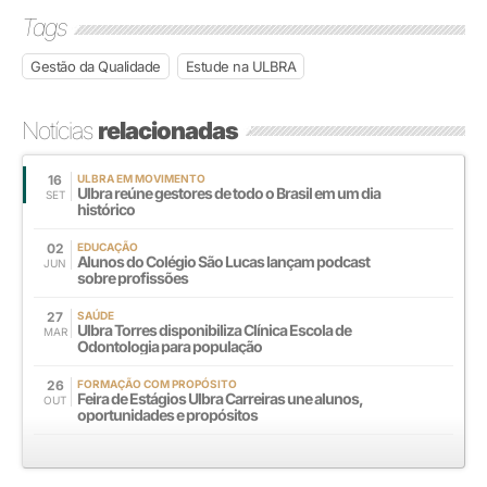
Tags
Gestão da Qualidade
Estude na ULBRA
Notícias
relacionadas
16
ULBRA EM MOVIMENTO
Ulbra reúne gestores de todo o Brasil em um dia
SET
histórico
02
EDUCAÇÃO
Alunos do Colégio São Lucas lançam podcast
JUN
sobre profissões
27
SAÚDE
Ulbra Torres disponibiliza Clínica Escola de
MAR
Odontologia para população
26
FORMAÇÃO COM PROPÓSITO
Feira de Estágios Ulbra Carreiras une alunos,
OUT
oportunidades e propósitos