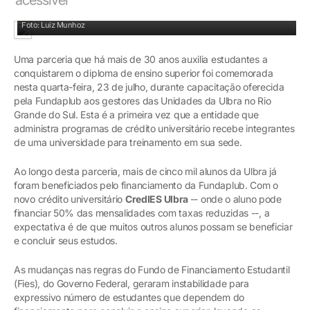
Diretor executivo da Aelbra, Romeu Forneck, apresentou parceria para unidades
Foto: Luiz Munhoz
Uma parceria que há mais de 30 anos auxilia estudantes a
conquistarem o diploma de ensino superior foi comemorada
nesta quarta-feira, 23 de julho, durante capacitação oferecida
pela Fundaplub aos gestores das Unidades da Ulbra no Rio
Grande do Sul. Esta é a primeira vez que a entidade que
administra programas de crédito universitário recebe integrantes
de uma universidade para treinamento em sua sede.
Ao longo desta parceria, mais de cinco mil alunos da Ulbra já
foram beneficiados pelo financiamento da Fundaplub. Com o
novo crédito universitário
CredIES Ulbra
-- onde o aluno pode
financiar 50% das mensalidades com taxas reduzidas --, a
expectativa é de que muitos outros alunos possam se beneficiar
e concluir seus estudos.
As mudanças nas regras do Fundo de Financiamento Estudantil
(Fies), do Governo Federal, geraram instabilidade para
expressivo número de estudantes que dependem do