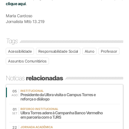
clique aqui
.
Marla Cardoso
Jornalista Mtb 13.219
Tags
Acessibilidade
Responsabilidade Social
Aluno
Professor
Assuntos Comunitários
Notícias
relacionadas
05
INSTITUCIONAL
Presidente da Ulbra visita o Campus Torres e
AGO
reforça o diálogo
01
REFORÇO INSTITUCIONAL
Ulbra Torres adere à Campanha Banco Vermelho
SET
em parceria com o TJRS
22
JORNADA ACADÊMICA