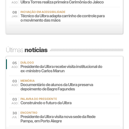
Ulbra Torres realiza primeira Cerimônia do Jaleco
AGO
08
INOVAÇÃO EM ACESSIBILIDADE
Técnico da Ulbra adapta carrinho de controle para
JAN
o movimento das mãos
Últimas
notícias
05
DIÁLOGO
Presidente da Ulbra recebe visita institucional do
AGO
ex-ministro Carlos Marun
03
MEMÓRIA
Documentário de alunos da Ulbra preserva
AGO
depoimento de Bagre Fagundes
03
PALAVRA DO PRESIDENTE
Construindo o futuro da Ulbra
AGO
30
ENCONTRO
Presidente da Ulbra visita nova sede da Rede
JUL
Pampa, em Porto Alegre