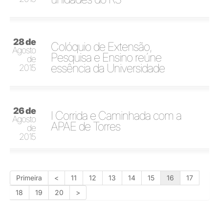
28 de
Colóquio de Extensão,
Agosto
Pesquisa e Ensino reúne
de
essência da Universidade
2015
26 de
I Corrida e Caminhada com a
Agosto
APAE de Torres
de
2015
Primeira
<
11
12
13
14
15
16
17
18
19
20
>