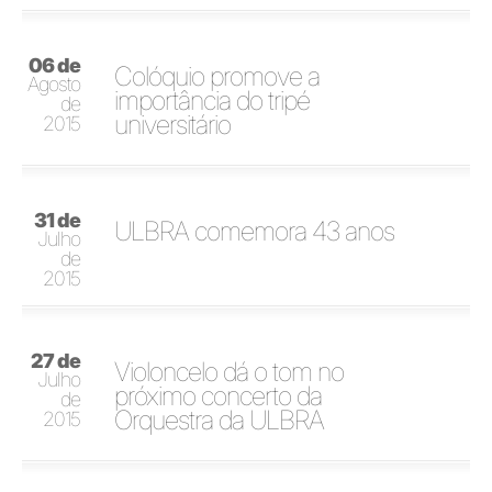
06 de
Colóquio promove a
Agosto
importância do tripé
de
universitário
2015
31 de
ULBRA comemora 43 anos
Julho
de
2015
27 de
Violoncelo dá o tom no
Julho
próximo concerto da
de
Orquestra da ULBRA
2015