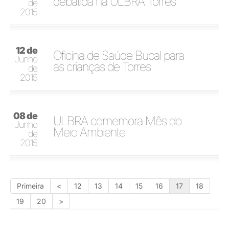
debatida na ULBRA Torres
de
2015
12 de
Oficina de Saúde Bucal para
Junho
as crianças de Torres
de
2015
08 de
ULBRA comemora Mês do
Junho
Meio Ambiente
de
2015
Primeira
<
12
13
14
15
16
17
18
19
20
>