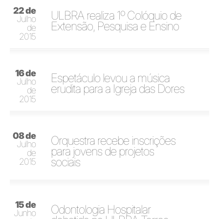
22 de
ULBRA realiza 1º Colóquio de
Julho
Extensão, Pesquisa e Ensino
de
2015
16 de
Espetáculo levou a música
Julho
erudita para a Igreja das Dores
de
2015
08 de
Orquestra recebe inscrições
Julho
para jovens de projetos
de
sociais
2015
15 de
Odontologia Hospitalar
Junho