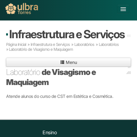
Alterar Unidade
Infraestrutura e Serviços
Buscar
Página Inicial
»
Infraestrutura e Serviços
»
Laboratórios
»
Laboratórios
Já sou Aluno
»
Laboratório de Visagismo e Maquiagem
Matricule-se
Menu
Laboratório
de Visagismo e
Educação Básica
Maquiagem
Graduação
Pós-graduação
Atende alunos do curso de CST em Estética e Cosmética.
Educação a Distância
Pesquisa
Extensão
Infraestrutura e Serviços
Inovação
Ensino
Sobre a ULBRA